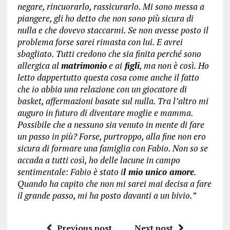
negare, rincuorarlo, rassicurarlo. Mi sono messa a
piangere, gli ho detto che non sono più sicura di
nulla e che dovevo staccarmi. Se non avesse posto il
problema forse sarei rimasta con lui. E avrei
sbagliato. Tutti credono che sia finita perché sono
allergica al
matrimonio
e ai
figli
, ma non è così. Ho
letto dappertutto questa cosa come anche il fatto
che io abbia una relazione con un giocatore di
basket, affermazioni basate sul nulla. Tra l’altro mi
auguro in futuro di diventare moglie e mamma.
Possibile che a nessuno sia venuto in mente di fare
un passo in più? Forse, purtroppo, alla fine non ero
sicura di formare una famiglia con Fabio. Non so se
accada a tutti così, ho delle lacune in campo
sentimentale: Fabio è stato i
l mio unico amore
.
Quando ha capito che non mi sarei mai decisa a fare
il grande passo, mi ha posto davanti a un bivio.”
Previous post
Next post