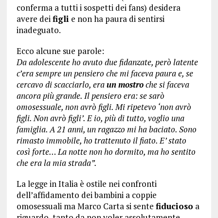
conferma a tutti i sospetti dei fans) desidera
avere dei
figli
e non ha paura di sentirsi
inadeguato.
Ecco alcune sue parole:
Da adolescente ho avuto due fidanzate, però latente
c’era sempre un pensiero che mi faceva paura e, se
cercavo di scacciarlo, era
un
mostro
che si faceva
ancora più grande. Il pensiero era: se sarò
omosessuale, non avrò figli. Mi ripetevo ‘non avrò
figli. Non avrò figli’. E io, più di tutto, voglio una
famiglia. A 21 anni, un ragazzo mi ha baciato. Sono
rimasto immobile, ho trattenuto il fiato. E’ stato
così forte… La notte non ho dormito, ma ho sentito
che era la mia strada”.
La legge in Italia è ostile nei confronti
dell’affidamento dei bambini a coppie
omosessuali ma Marco Carta si sente
fiducioso
a
riguardo, tanto da non voler assolutamente