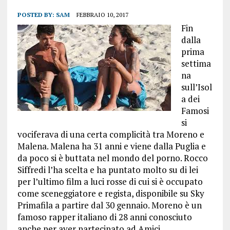
POSTED BY:
SAM
FEBBRAIO 10, 2017
Fin
dalla
prima
settima
na
sull’Isol
a dei
Famosi
si
vociferava di una certa complicità tra Moreno e
Malena. Malena ha 31 anni e viene dalla Puglia e
da poco si è buttata nel mondo del porno. Rocco
Siffredi l’ha scelta e ha puntato molto su di lei
per l’ultimo film a luci rosse di cui si è occupato
come sceneggiatore e regista, disponibile su Sky
Primafila a partire dal 30 gennaio. Moreno è un
famoso rapper italiano di 28 anni conosciuto
anche per aver partecipato ad Amici.