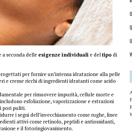
M
O
Q
U
W
re a seconda delle
esigenze
individuali
e del
tipo
di
rogettati per fornire un’intensa idratazione alla pelle
eri e creme ricchi di ingredienti idratanti come acido
ondamentale per rimuovere impurità, cellule morte e
F
includono esfoliazione, vaporizzazione e estrazioni
pori puliti.
ridurre i segni dell’invecchiamento come rughe, linee
gredienti attivi come retinolo, peptidi e antiossidanti,
sione e il fotoringiovanimento.