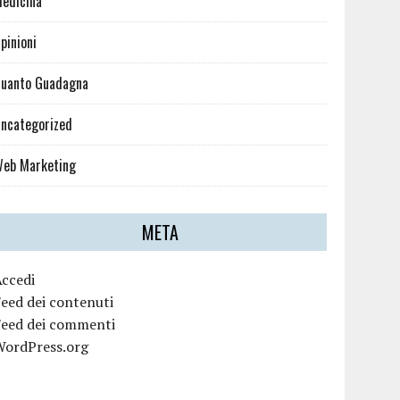
edicina
pinioni
uanto Guadagna
ncategorized
eb Marketing
META
Accedi
eed dei contenuti
Feed dei commenti
WordPress.org