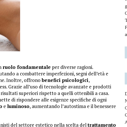
g
C
T
F
a
un
ruolo fondamentale
per diverse ragioni.
aiutando a combattere imperfezioni, segni dell’età e
e. Inoltre, offrono
benefici psicologici
,
ss. Grazie all’uso di tecnologie avanzate e prodotti
isultati superiori rispetto a quelli ottenibili a casa.
tte di rispondere alle esigenze specifiche di ogni
o
e
luminoso
, aumentando l’autostima e il benessere
nisti del settore estetico nella scelta del
trattamento