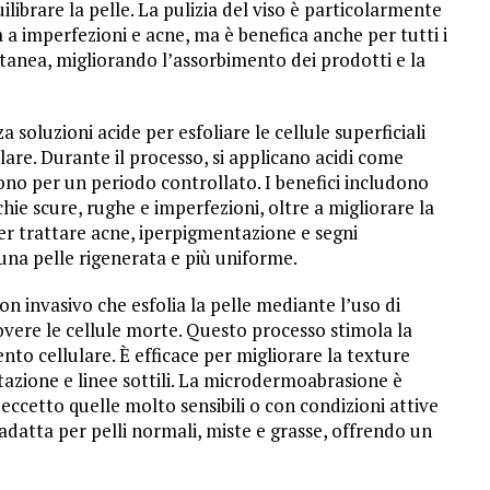
ilibrare la pelle. La pulizia del viso è particolarmente
a a imperfezioni e acne, ma è benefica anche per tutti i
tanea, migliorando l’assorbimento dei prodotti e la
 soluzioni acide per esfoliare le cellule superficiali
are. Durante il processo, si applicano acidi come
iscono per un periodo controllato. I benefici includono
chie scure, rughe e imperfezioni, oltre a migliorare la
per trattare acne, iperpigmentazione e segni
e una pelle rigenerata e più uniforme.
 invasivo che esfolia la pelle mediante l’uso di
vere le cellule morte. Questo processo stimola la
nto cellulare. È efficace per migliorare la texture
ntazione e linee sottili. La microdermoabrasione è
, eccetto quelle molto sensibili o con condizioni attive
datta per pelli normali, miste e grasse, offrendo un