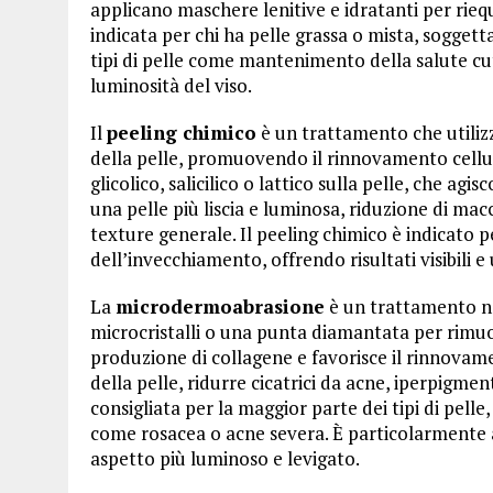
applicano maschere lenitive e idratanti per riequ
indicata per chi ha pelle grassa o mista, soggett
tipi di pelle come mantenimento della salute cu
luminosità del viso.
Il
peeling chimico
è un trattamento che utilizza
della pelle, promuovendo il rinnovamento cellul
glicolico, salicilico o lattico sulla pelle, che ag
una pelle più liscia e luminosa, riduzione di mac
texture generale. Il peeling chimico è indicato 
dell’invecchiamento, offrendo risultati visibili 
La
microdermoabrasione
è un trattamento non
microcristalli o una punta diamantata per rimuo
produzione di collagene e favorisce il rinnovame
della pelle, ridurre cicatrici da acne, iperpigme
consigliata per la maggior parte dei tipi di pelle
come rosacea o acne severa. È particolarmente a
aspetto più luminoso e levigato.