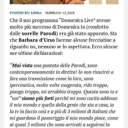
POSTED BY:
LINDA
FEBBRAIO 15, 2018
Che il suo programma “Domenica Live” avesse
molto più successo di Domenica In (condotto
dalle
sorelle Parodi
) era già stato appurato. Ma
che
Barbara d’Urso
facesse alcune frecciatine a
riguardo no, nessuno se lo aspettava. Ecco alcune
sue ultime dichiarazioni:
“
Mai vista
una puntata delle Parodi, sono
contemporaneamente in diretta! Io non riuscirei a
fare una trasmissione come la loro, sono
ipercinetica, molte volte esagerata, rido troppo,
piango troppo, mi arrabbio troppo. Questa sono io e
“noi”
siamo più forti
perché mi sono cucita addosso
il mio mondo e quello della gente che sta a casa, io
la tv la faccio così e a più di 3 milioni di italiani che
mi guardano il pomeriggio il mio mondo piace, come
ai quasi 5 milioni che sono arrivati a seguirmi la